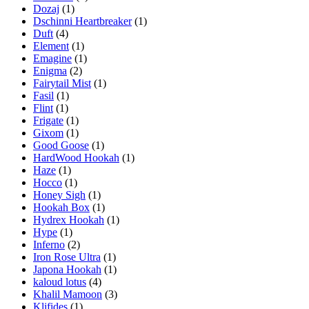
Dozaj
(1)
Dschinni Heartbreaker
(1)
Duft
(4)
Element
(1)
Emagine
(1)
Enigma
(2)
Fairytail Mist
(1)
Fasil
(1)
Flint
(1)
Frigate
(1)
Gixom
(1)
Good Goose
(1)
HardWood Hookah
(1)
Haze
(1)
Hocco
(1)
Honey Sigh
(1)
Hookah Box
(1)
Hydrex Hookah
(1)
Hype
(1)
Inferno
(2)
Iron Rose Ultra
(1)
Japona Hookah
(1)
kaloud lotus
(4)
Khalil Mamoon
(3)
Klifides
(1)