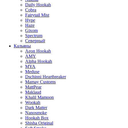
Daily Hookah
Cobra
Fairytail Mist
Hype
Haze
Gixom
Spectrum
Северный
Кальяны
Aeon Hookah
AMY
Alpha Hookah
MYA
Meduse
Dschinni Heartbreaker
Mamay Customs
MattPear
Maklaud
Khalil Mamoon
Wookah
Dark Matter
Nanosmoke
Hookah Box
Shisha Original