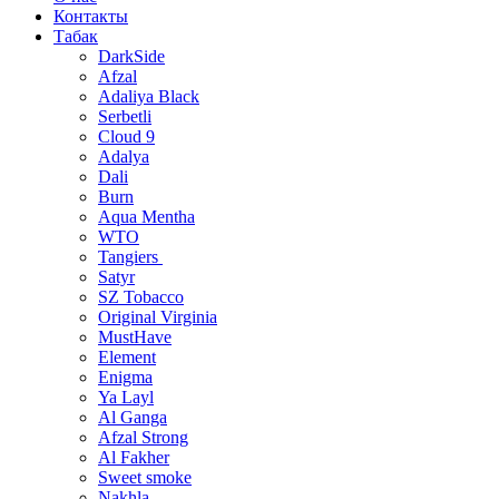
Контакты
Табак
DarkSide
Afzal
Adaliya Black
Serbetli
Cloud 9
Adalya
Dali
Burn
Aqua Mentha
WTO
Tangiers
Satyr
SZ Tobacco
Original Virginia
MustHave
Element
Enigma
Ya Layl
Al Ganga
Afzal Strong
Al Fakher
Sweet smoke
Nakhla