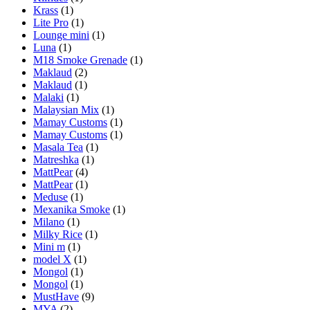
Krass
(1)
Lite Pro
(1)
Lounge mini
(1)
Luna
(1)
M18 Smoke Grenade
(1)
Maklaud
(2)
Maklaud
(1)
Malaki
(1)
Malaysian Mix
(1)
Mamay Customs
(1)
Mamay Customs
(1)
Masala Tea
(1)
Matreshka
(1)
MattPear
(4)
MattPear
(1)
Meduse
(1)
Mexanika Smoke
(1)
Milano
(1)
Milky Rice
(1)
Mini m
(1)
model X
(1)
Mongol
(1)
Mongol
(1)
MustHave
(9)
MYA
(2)