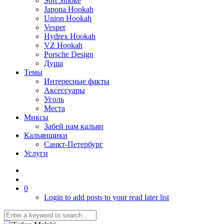
Soft Smoke
Japona Hookah
Union Hookah
Vesper
Hydrex Hookah
VZ Hookah
Porsche Design
Душа
Темы
Интересные факты
Аксессуары
Уголь
Места
Миксы
Забей нам кальян
Кальянщики
Санкт-Петербург
Услуги
0
Login to add posts to your read later list