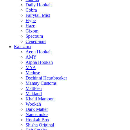
Daily Hookah
Cobra
Fairytail Mist
Hype
Haze
Gixom
Spectrum
Северный
Кальяны
Aeon Hookah
AMY
Alpha Hookah
MYA
Meduse
Dschinni Heartbreaker
Mamay Customs
MattPear
Maklaud
Khalil Mamoon
Wookah
Dark Matter
Nanosmoke
Hookah Box
Shisha Original