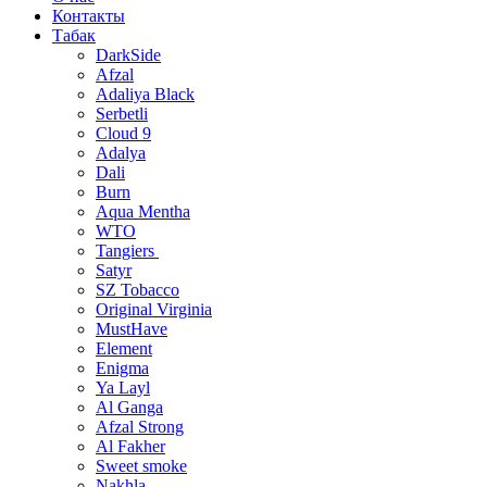
Контакты
Табак
DarkSide
Afzal
Adaliya Black
Serbetli
Cloud 9
Adalya
Dali
Burn
Aqua Mentha
WTO
Tangiers
Satyr
SZ Tobacco
Original Virginia
MustHave
Element
Enigma
Ya Layl
Al Ganga
Afzal Strong
Al Fakher
Sweet smoke
Nakhla