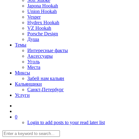
Soft Smoke
Japona Hookah
Union Hookah
Vesper
Hydrex Hookah
VZ Hookah
Porsche Design
Душа
Темы
Интересные факты
Аксессуары
Уголь
Места
Миксы
Забей нам кальян
Кальянщики
Санкт-Петербург
Услуги
0
Login to add posts to your read later list