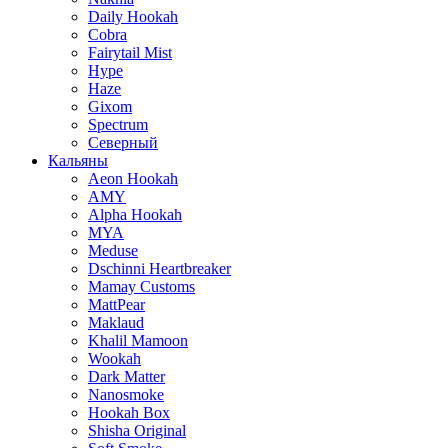
Daily Hookah
Cobra
Fairytail Mist
Hype
Haze
Gixom
Spectrum
Северный
Кальяны
Aeon Hookah
AMY
Alpha Hookah
MYA
Meduse
Dschinni Heartbreaker
Mamay Customs
MattPear
Maklaud
Khalil Mamoon
Wookah
Dark Matter
Nanosmoke
Hookah Box
Shisha Original