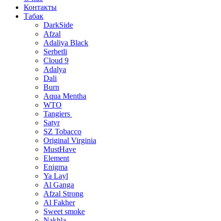
Контакты
Табак
DarkSide
Afzal
Adaliya Black
Serbetli
Cloud 9
Adalya
Dali
Burn
Aqua Mentha
WTO
Tangiers
Satyr
SZ Tobacco
Original Virginia
MustHave
Element
Enigma
Ya Layl
Al Ganga
Afzal Strong
Al Fakher
Sweet smoke
Nakhla