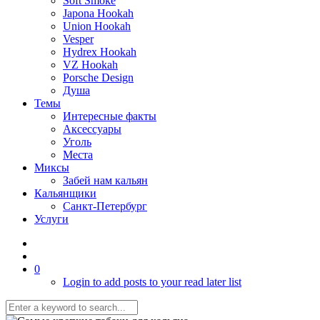
Soft Smoke
Japona Hookah
Union Hookah
Vesper
Hydrex Hookah
VZ Hookah
Porsche Design
Душа
Темы
Интересные факты
Аксессуары
Уголь
Места
Миксы
Забей нам кальян
Кальянщики
Санкт-Петербург
Услуги
0
Login to add posts to your read later list