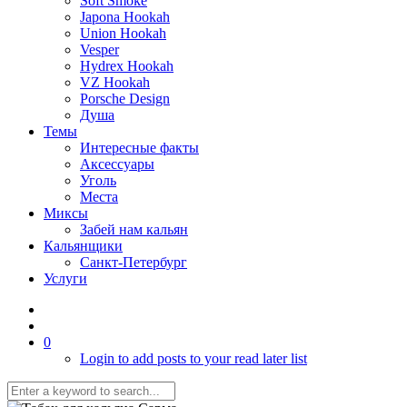
Soft Smoke
Japona Hookah
Union Hookah
Vesper
Hydrex Hookah
VZ Hookah
Porsche Design
Душа
Темы
Интересные факты
Аксессуары
Уголь
Места
Миксы
Забей нам кальян
Кальянщики
Санкт-Петербург
Услуги
0
Login to add posts to your read later list