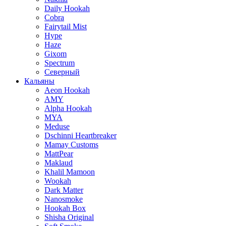
Daily Hookah
Cobra
Fairytail Mist
Hype
Haze
Gixom
Spectrum
Северный
Кальяны
Aeon Hookah
AMY
Alpha Hookah
MYA
Meduse
Dschinni Heartbreaker
Mamay Customs
MattPear
Maklaud
Khalil Mamoon
Wookah
Dark Matter
Nanosmoke
Hookah Box
Shisha Original