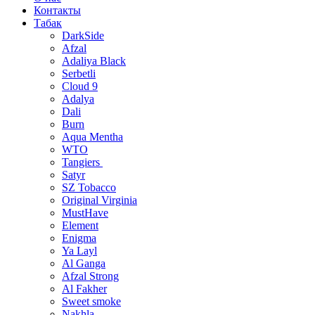
Контакты
Табак
DarkSide
Afzal
Adaliya Black
Serbetli
Cloud 9
Adalya
Dali
Burn
Aqua Mentha
WTO
Tangiers
Satyr
SZ Tobacco
Original Virginia
MustHave
Element
Enigma
Ya Layl
Al Ganga
Afzal Strong
Al Fakher
Sweet smoke
Nakhla