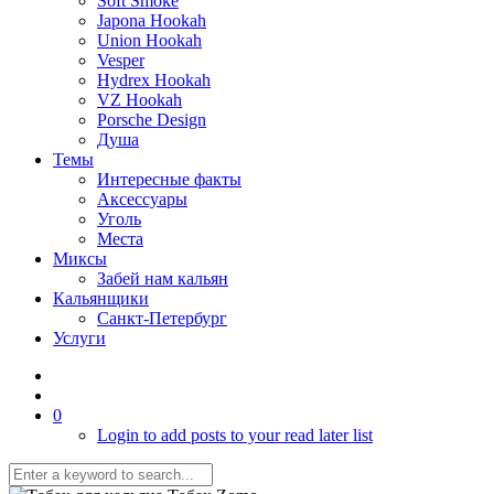
Soft Smoke
Japona Hookah
Union Hookah
Vesper
Hydrex Hookah
VZ Hookah
Porsche Design
Душа
Темы
Интересные факты
Аксессуары
Уголь
Места
Миксы
Забей нам кальян
Кальянщики
Санкт-Петербург
Услуги
0
Login to add posts to your read later list