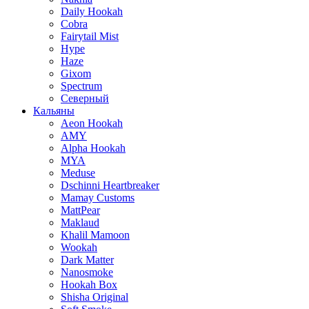
Daily Hookah
Cobra
Fairytail Mist
Hype
Haze
Gixom
Spectrum
Северный
Кальяны
Aeon Hookah
AMY
Alpha Hookah
MYA
Meduse
Dschinni Heartbreaker
Mamay Customs
MattPear
Maklaud
Khalil Mamoon
Wookah
Dark Matter
Nanosmoke
Hookah Box
Shisha Original