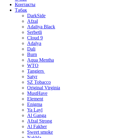
Контакты
Табак
DarkSide
Afzal
Adaliya Black
Serbetli
Cloud 9
Adalya
Dali
Burn
Aqua Mentha
WTO
Tangiers
Satyr
SZ Tobacco
Original Virginia
MustHave
Element
Enigma
Ya Layl
Al Ganga
Afzal Strong
Al Fakher
Sweet smoke
Nakhla