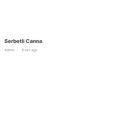
Serbetli Canna
Admin
8 лет ago