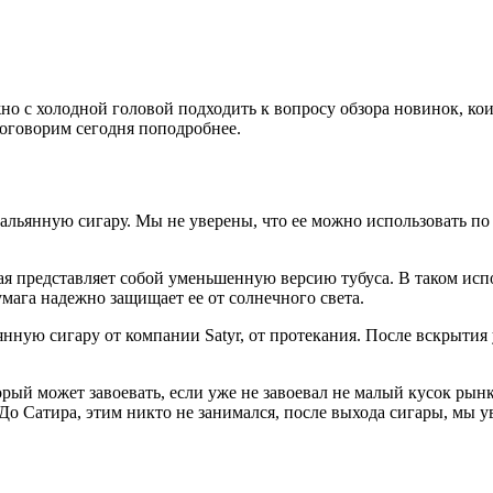
о с холодной головой подходить к вопросу обзора новинок, коих
 поговорим сегодня поподробнее.
альянную сигару. Мы не уверены, что ее можно использовать по
ая представляет собой уменьшенную версию тубуса. В таком исп
мага надежно защищает ее от солнечного света.
янную сигару от компании Satyr, от протекания. После вскрыти
рый может завоевать, если уже не завоевал не малый кусок рынк
о Сатира, этим никто не занимался, после выхода сигары, мы ув