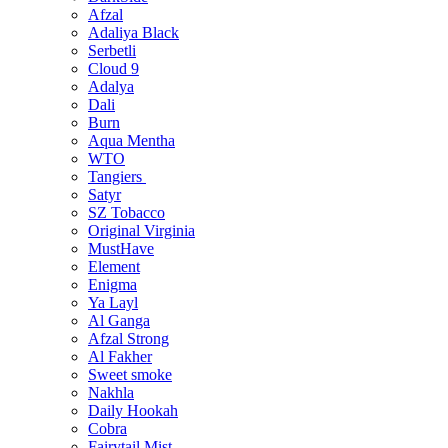
Afzal
Adaliya Black
Serbetli
Cloud 9
Adalya
Dali
Burn
Aqua Mentha
WTO
Tangiers
Satyr
SZ Tobacco
Original Virginia
MustHave
Element
Enigma
Ya Layl
Al Ganga
Afzal Strong
Al Fakher
Sweet smoke
Nakhla
Daily Hookah
Cobra
Fairytail Mist