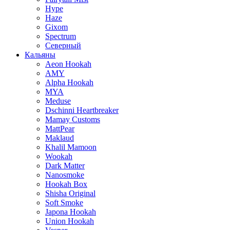
Hype
Haze
Gixom
Spectrum
Северный
Кальяны
Aeon Hookah
AMY
Alpha Hookah
MYA
Meduse
Dschinni Heartbreaker
Mamay Customs
MattPear
Maklaud
Khalil Mamoon
Wookah
Dark Matter
Nanosmoke
Hookah Box
Shisha Original
Soft Smoke
Japona Hookah
Union Hookah