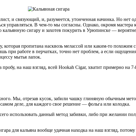
 лист, и связующий, и, разумеется, утонченная начинка. Но нет о
ся управляться. В чем-то мы согласны. Однако, окромя мастера к
ую кальянную сигару и захотев покурить в Урюпинске — вероятн
, которая пропитана насквозь мелассой или каким-то похожим с
шь при работе в перчатках, точно нет проблем, а если ощущения 
оцессу мытья лапок.
 пробу, на наш взгляд, всей Hookah Cigar, хватит примерно на 7-
ожного. Мы, отрезав кусок, забили чашку глиняную обычным мет
 самом деле, для каждого свое решение — фольга или колодка.
 всего использовать данный метод забивки, либо при желании пол
игара для кальяна вообще удачная находка на наш взгляд, потому