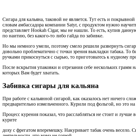
Сигара для кальяна, таковой не является. Тут есть и покрывной
словам амбассадора компании Satyr, с продуктом нужно научить
представляет Hookah Cigar, мы не нашли. То есть, купив данн
по наитию, без какого-то либо гайда по забивке.
Но мы немного умели, поэтому смело решили развернуть сигару
довольно проблематично с точки зрения выкладки табака. То би
ручками прикоснуться с сырью, то приготовьтесь к нудному пр
После вскрытия упаковки и отрезания себе нескольких грамм на
которых Вам будет хватать.
Забивка сигары для кальяна
При работе с кальянной сигарой, как оказалось нет ничего сл
предварительно измельченного. Курили под фольгой, но это на
Процесс курения показал, что расслабляться не стоит и лучше
курите
доху с фрегатом вперемешку. Накуривает табак очень весело. С
деятельности, что мама не горюй.