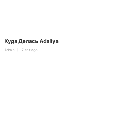
Куда Делась Adaliya
Admin
7 лет ago