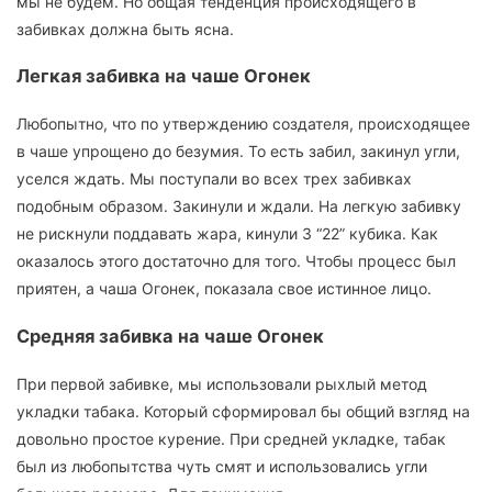
мы не будем. Но общая тенденция происходящего в
забивках должна быть ясна.
Легкая забивка на чаше Огонек
Любопытно, что по утверждению создателя, происходящее
в чаше упрощено до безумия. То есть забил, закинул угли,
уселся ждать. Мы поступали во всех трех забивках
подобным образом. Закинули и ждали. На легкую забивку
не рискнули поддавать жара, кинули 3 “22” кубика. Как
оказалось этого достаточно для того. Чтобы процесс был
приятен, а чаша Огонек, показала свое истинное лицо.
Средняя забивка на чаше Огонек
При первой забивке, мы использовали рыхлый метод
укладки табака. Который сформировал бы общий взгляд на
довольно простое курение. При средней укладке, табак
был из любопытства чуть смят и использовались угли