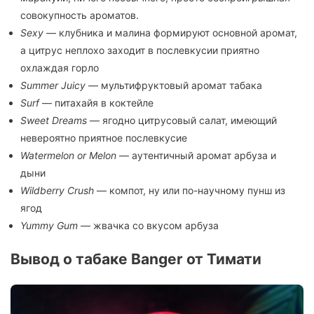
совокупность ароматов.
Sexy
— клубника и малина формируют основной аромат,
а цитрус неплохо заходит в послевкусии приятно
охлаждая горло
Summer Juicу
— мультифруктовый аромат табака
Surf
— питахайя в коктейле
Sweet Dreams
— ягодно цитрусовый салат, имеющий
невероятно приятное послевкусие
Watermelon or Melon
— аутентичный аромат арбуза и
дыни
Wildberry Crush
— компот, ну или по-научному пунш из
ягод
Yummy Gum
— жвачка со вкусом арбуза
Вывод о табаке Banger от Тимати