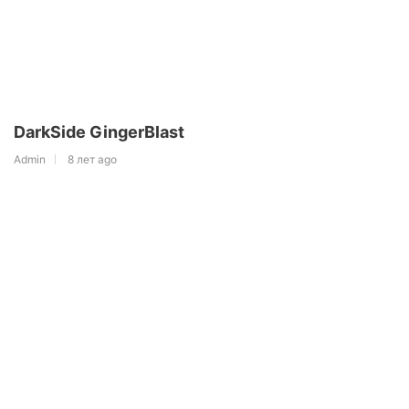
DarkSide GingerBlast
Admin
8 лет ago