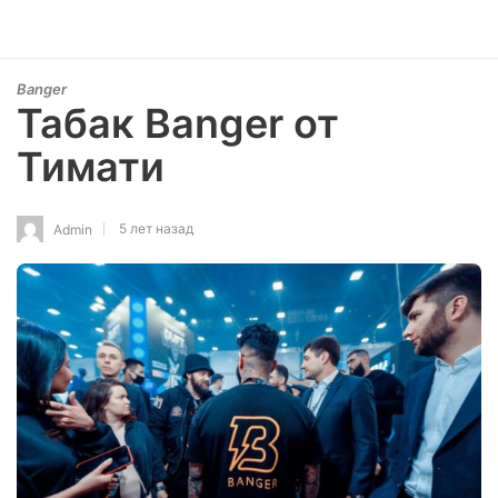
Banger
Табак Banger от
Тимати
5 лет назад
Admin