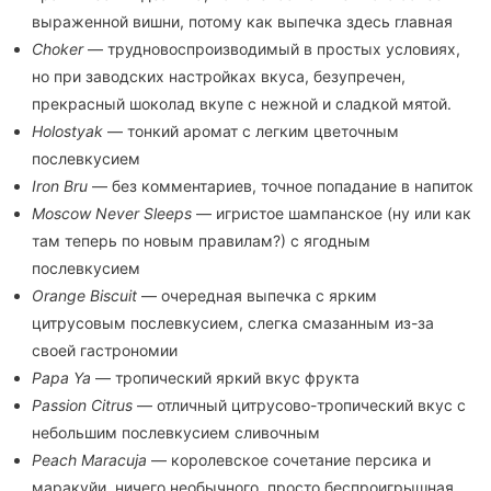
выраженной вишни, потому как выпечка здесь главная
Choker
— трудновоспроизводимый в простых условиях,
но при заводских настройках вкуса, безупречен,
прекрасный шоколад вкупе с нежной и сладкой мятой.
Holostyak
— тонкий аромат с легким цветочным
послевкусием
Iron Bru
— без комментариев, точное попадание в напиток
Moscow Never Sleeps
— игристое шампанское (ну или как
там теперь по новым правилам?) с ягодным
послевкусием
Orange Biscuit
— очередная выпечка с ярким
цитрусовым послевкусием, слегка смазанным из-за
своей гастрономии
Papa Ya
— тропический яркий вкус фрукта
Passion Citrus
— отличный цитрусово-тропический вкус с
небольшим послевкусием сливочным
Peach Maracuja
— королевское сочетание персика и
маракуйи, ничего необычного, просто беспроигрышная