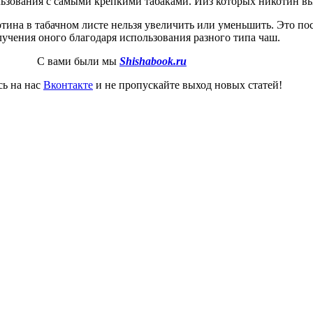
льзования с самыми крепкими табаками. Ииз которых никотин в
тина в табачном листе нельзя увеличить или уменьшить. Это по
учения оного благодаря использования разного типа чаш.
С вами были мы
Shishabook.ru
ь на нас
Вконтакте
и не пропускайте выход новых статей!