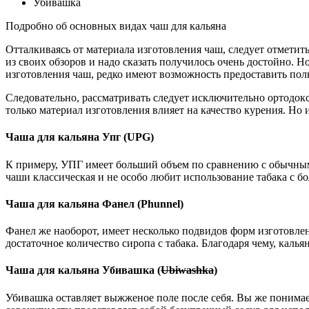
Убивашка
Подробно об основных видах чаш для кальяна
Отталкиваясь от материала изготовления чаш, следует отметит
из своих обзоров и надо сказать получилось очень достойно. 
изготовления чаш, редко имеют возможность предоставить по
Следовательно, рассматривать следует исключительно ортодокс
только материал изготовления влияет на качество курения. Но
Чаша для кальяна Упг (UPG)
К примеру, УПГ имеет больший объем по сравнению с обычным
чаши классическая и не особо любит использование табака с б
Чаша для кальяна Фанел (Phunnel)
Фанел же наоборот, имеет несколько подвидов форм изготовле
достаточное количество сиропа с табака. Благодаря чему, кал
Чаша для кальяна Убивашка (
Ubiwashka
)
Убивашка оставляет выжженое поле после себя. Вы же понимаете