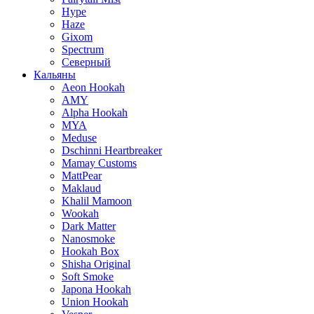
Hype
Haze
Gixom
Spectrum
Северный
Кальяны
Aeon Hookah
AMY
Alpha Hookah
MYA
Meduse
Dschinni Heartbreaker
Mamay Customs
MattPear
Maklaud
Khalil Mamoon
Wookah
Dark Matter
Nanosmoke
Hookah Box
Shisha Original
Soft Smoke
Japona Hookah
Union Hookah