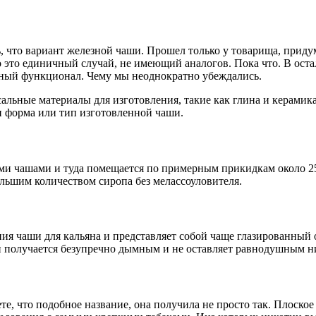
ь, что вариант железной чаши. Прошел только у товарища, приду
Но это единичный случай, не имеющий аналогов. Пока что. В ост
лный функционал. Чему мы неоднократно убеждались.
альные материалы для изготовления, такие как глина и керамика
 и форма или тип изготовленной чаши.
и чашами и туда помещается по примерным прикидкам около 25
ольшим количеством сиропа без мелассоуловителя.
ния чаши для кальяна и представляет собой чаще глазированный
ьян получается безупречно дымным и не оставляет равнодушным н
, что подобное название, она получила не просто так. Плоское 