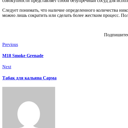
совокупности представляет собой безупречный сосуд для испо
Следует понимать, что наличие определенного количества нико
можно лишь сократить или сделать более жестким процесс. Пол
Подпишитес
Previous
M18 Smoke Grenade
Next
Табак для кальяна Сарма