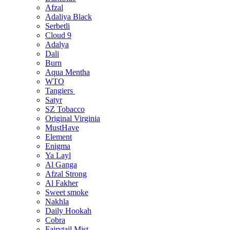
Afzal
Adaliya Black
Serbetli
Cloud 9
Adalya
Dali
Burn
Aqua Mentha
WTO
Tangiers
Satyr
SZ Tobacco
Original Virginia
MustHave
Element
Enigma
Ya Layl
Al Ganga
Afzal Strong
Al Fakher
Sweet smoke
Nakhla
Daily Hookah
Cobra
Fairytail Mist