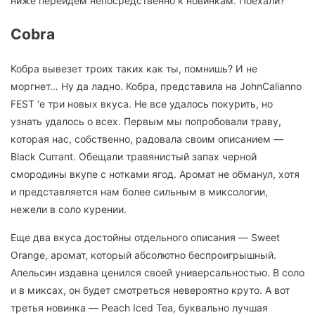
ниже перейдем непосредственно к новинкам. Поехали?
Cobra
Кобра вывезет троих таких как ты, помнишь? И не
моргнет… Ну да ладно. Кобра, представила на JohnCalianno
FEST ‘e три новых вкуса. Не все удалось покурить, но
узнать удалось о всех. Первым мы попробовали траву,
которая нас, собственно, радовала своим описанием —
Black Currant. Обещали травянистый запах черной
смородины вкупе с нотками ягод. Аромат не обманул, хотя
и представляется нам более сильным в миксологии,
нежели в соло курении.
Еще два вкуса достойны отдельного описания — Sweet
Orange, аромат, который абсолютно беспроигрышный.
Апельсин издавна ценился своей универсальностью. В соло
и в миксах, он будет смотреться невероятно круто. А вот
третья новинка — Peach Iced Tea, буквально лучшая