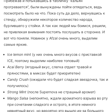
Прибежав и потыкавшись в табличку “кальян
прогревается”, были вынуждены пойти оглядеться, ведь
посмотреть было на что. Пока суть да дело, вернувшись к
стенду, обнаружили некоторое количество народа,
бурлившего у стойки. А так как людей мы боимся, решили,
не привлекая внимания постоять послушать в сторонке. И
вот что поняли. Новинок у Afzal очень много, выделим
самые яркие.
Ice lemon mint
(у них очень много вкусов с приставкой
ICE, поэтому выделим наиболее топовый)
Acai Berry
(ягодный вкус, слегка отдает травой и
пряностями, в миксах будет приоритетен)
Candy Crush
(ожидали что будет сладкая звездочка, так и
получилось)
Strong Mint
(после Supernova не страшный аромат)
Mango Salsa
(непонятно, ждали ароматного взрыва во рту
при сочетании сладкого и острого, в итоге немного
невнятный вкус, но вероятно это вышло из-за большого