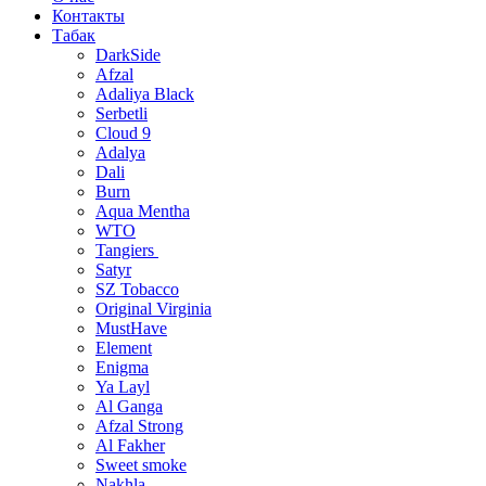
Контакты
Табак
DarkSide
Afzal
Adaliya Black
Serbetli
Cloud 9
Adalya
Dali
Burn
Aqua Mentha
WTO
Tangiers
Satyr
SZ Tobacco
Original Virginia
MustHave
Element
Enigma
Ya Layl
Al Ganga
Afzal Strong
Al Fakher
Sweet smoke
Nakhla