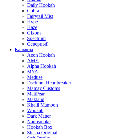
Daily Hookah
Cobra
Fairytail Mist
Hype
Haze
Gixom
Spectrum
Северный
Кальяны
Aeon Hookah
AMY
Alpha Hookah
MYA
Meduse
Dschinni Heartbreaker
Mamay Customs
MattPear
Maklaud
Khalil Mamoon
Wookah
Dark Matter
Nanosmoke
Hookah Box
Shisha Original