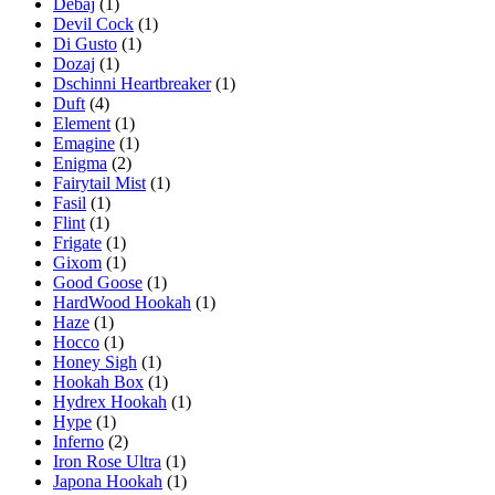
Debaj
(1)
Devil Cock
(1)
Di Gusto
(1)
Dozaj
(1)
Dschinni Heartbreaker
(1)
Duft
(4)
Element
(1)
Emagine
(1)
Enigma
(2)
Fairytail Mist
(1)
Fasil
(1)
Flint
(1)
Frigate
(1)
Gixom
(1)
Good Goose
(1)
HardWood Hookah
(1)
Haze
(1)
Hocco
(1)
Honey Sigh
(1)
Hookah Box
(1)
Hydrex Hookah
(1)
Hype
(1)
Inferno
(2)
Iron Rose Ultra
(1)
Japona Hookah
(1)