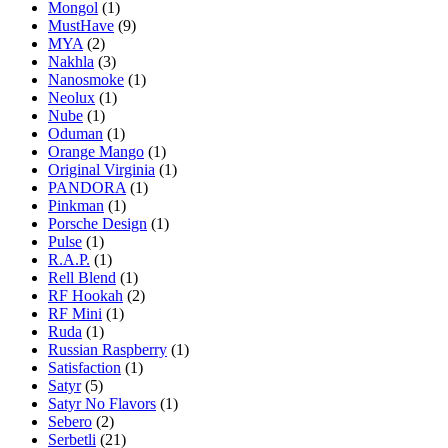
Mongol
(1)
MustHave
(9)
MYA
(2)
Nakhla
(3)
Nanosmoke
(1)
Neolux
(1)
Nube
(1)
Oduman
(1)
Orange Mango
(1)
Original Virginia
(1)
PANDORA
(1)
Pinkman
(1)
Porsche Design
(1)
Pulse
(1)
R.A.P.
(1)
Rell Blend
(1)
RF Hookah
(2)
RF Mini
(1)
Ruda
(1)
Russian Raspberry
(1)
Satisfaction
(1)
Satyr
(5)
Satyr No Flavors
(1)
Sebero
(2)
Serbetli
(21)