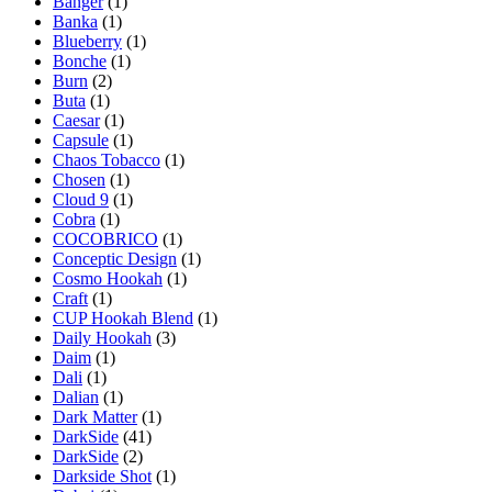
Banger
(1)
Banka
(1)
Blueberry
(1)
Bonche
(1)
Burn
(2)
Buta
(1)
Caesar
(1)
Capsule
(1)
Chaos Tobacco
(1)
Chosen
(1)
Cloud 9
(1)
Cobra
(1)
COCOBRICO
(1)
Conceptic Design
(1)
Cosmo Hookah
(1)
Craft
(1)
CUP Hookah Blend
(1)
Daily Hookah
(3)
Daim
(1)
Dali
(1)
Dalian
(1)
Dark Matter
(1)
DarkSide
(41)
DarkSide
(2)
Darkside Shot
(1)