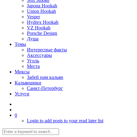
Soft Smoke
Japona Hookah
Union Hookah
Vesper
Hydrex Hookah
VZ Hookah
Porsche Design
Душа
Темы
Интересные факты
Аксессуары
Уголь
Места
Миксы
Забей нам кальян
Кальянщики
Санкт-Петербург
Услуги
0
Login to add posts to your read later list