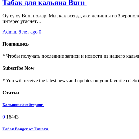
Табак для кальяна Burn
Оу оу оу Burn пожар. Мы, как всегда, аки ленивцы из Зверопол
интерес угаснет…
Admin
,
8 лет ago
0
Подпишись
* Чтобы получать последние записи и новости из нашего калья
Subscribe Now
* You will receive the latest news and updates on your favorite celebri
Статьи
Кальянный кейтеринг
0
16443
Табак Banger от Тимати