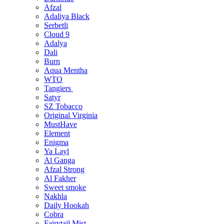
Afzal
Adaliya Black
Serbetli
Cloud 9
Adalya
Dali
Burn
Aqua Mentha
WTO
Tangiers
Satyr
SZ Tobacco
Original Virginia
MustHave
Element
Enigma
Ya Layl
Al Ganga
Afzal Strong
Al Fakher
Sweet smoke
Nakhla
Daily Hookah
Cobra
Fairytail Mist