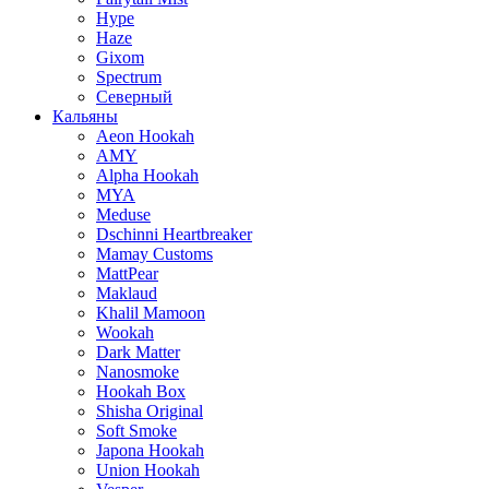
Hype
Haze
Gixom
Spectrum
Северный
Кальяны
Aeon Hookah
AMY
Alpha Hookah
MYA
Meduse
Dschinni Heartbreaker
Mamay Customs
MattPear
Maklaud
Khalil Mamoon
Wookah
Dark Matter
Nanosmoke
Hookah Box
Shisha Original
Soft Smoke
Japona Hookah
Union Hookah