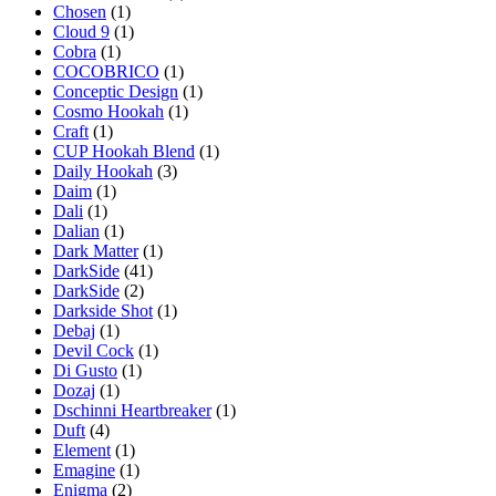
Chosen
(1)
Cloud 9
(1)
Cobra
(1)
COCOBRICO
(1)
Conceptic Design
(1)
Cosmo Hookah
(1)
Craft
(1)
CUP Hookah Blend
(1)
Daily Hookah
(3)
Daim
(1)
Dali
(1)
Dalian
(1)
Dark Matter
(1)
DarkSide
(41)
DarkSide
(2)
Darkside Shot
(1)
Debaj
(1)
Devil Cock
(1)
Di Gusto
(1)
Dozaj
(1)
Dschinni Heartbreaker
(1)
Duft
(4)
Element
(1)
Emagine
(1)
Enigma
(2)