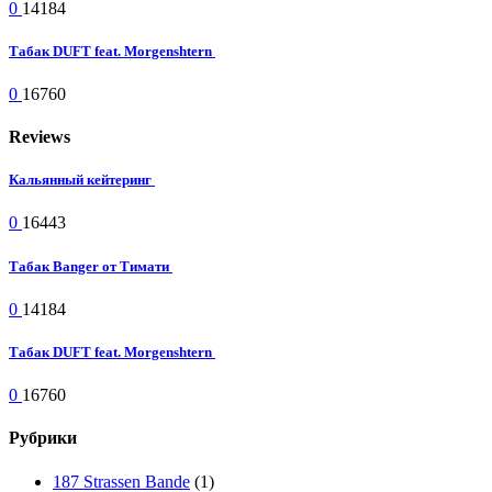
0
14184
Табак DUFT feat. Morgenshtern
0
16760
Reviews
Кальянный кейтеринг
0
16443
Табак Banger от Тимати
0
14184
Табак DUFT feat. Morgenshtern
0
16760
Рубрики
187 Strassen Bande
(1)