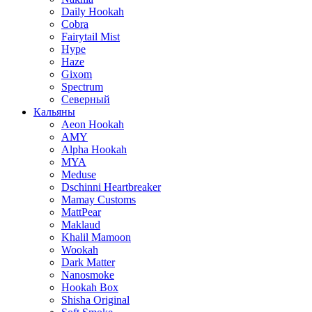
Daily Hookah
Cobra
Fairytail Mist
Hype
Haze
Gixom
Spectrum
Северный
Кальяны
Aeon Hookah
AMY
Alpha Hookah
MYA
Meduse
Dschinni Heartbreaker
Mamay Customs
MattPear
Maklaud
Khalil Mamoon
Wookah
Dark Matter
Nanosmoke
Hookah Box
Shisha Original