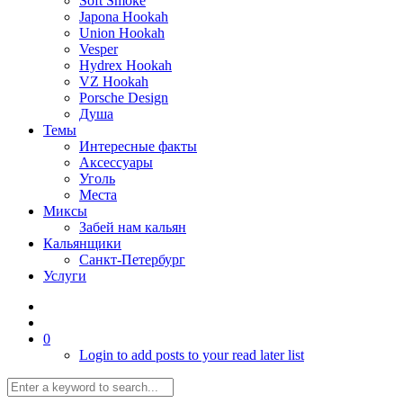
Soft Smoke
Japona Hookah
Union Hookah
Vesper
Hydrex Hookah
VZ Hookah
Porsche Design
Душа
Темы
Интересные факты
Аксессуары
Уголь
Места
Миксы
Забей нам кальян
Кальянщики
Санкт-Петербург
Услуги
0
Login to add posts to your read later list