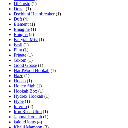
Di Gusto
(1)
Dozaj
(1)
Dschinni Heartbreaker
(1)
Duft
(4)
Element
(1)
Emagine
(1)
Enigma
(2)
Fairytail Mist
(1)
Fasil
(1)
Flint
(1)
Frigate
(1)
Gixom
(1)
Good Goose
(1)
HardWood Hookah
(1)
Haze
(1)
Hocco
(1)
Honey Sigh
(1)
Hookah Box
(1)
Hydrex Hookah
(1)
Hype
(1)
Inferno
(2)
Iron Rose Ultra
(1)
Japona Hookah
(1)
kaloud lotus
(4)
Khalil Mamoon
(3)