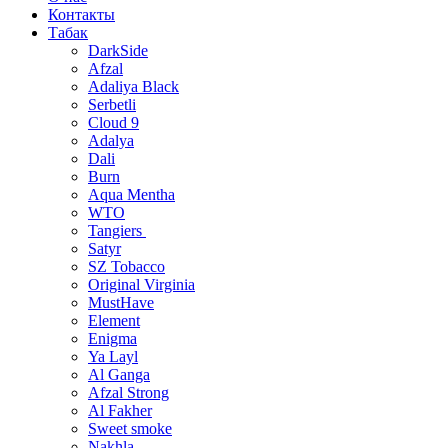
Контакты
Табак
DarkSide
Afzal
Adaliya Black
Serbetli
Cloud 9
Adalya
Dali
Burn
Aqua Mentha
WTO
Tangiers
Satyr
SZ Tobacco
Original Virginia
MustHave
Element
Enigma
Ya Layl
Al Ganga
Afzal Strong
Al Fakher
Sweet smoke
Nakhla