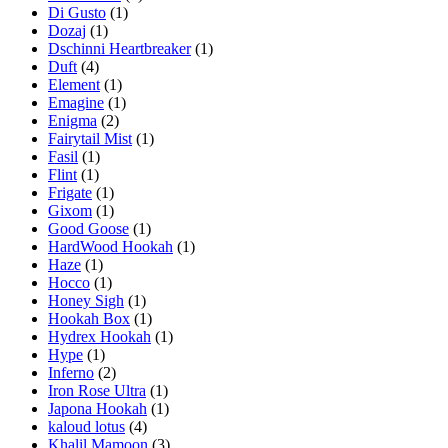
Di Gusto
(1)
Dozaj
(1)
Dschinni Heartbreaker
(1)
Duft
(4)
Element
(1)
Emagine
(1)
Enigma
(2)
Fairytail Mist
(1)
Fasil
(1)
Flint
(1)
Frigate
(1)
Gixom
(1)
Good Goose
(1)
HardWood Hookah
(1)
Haze
(1)
Hocco
(1)
Honey Sigh
(1)
Hookah Box
(1)
Hydrex Hookah
(1)
Hype
(1)
Inferno
(2)
Iron Rose Ultra
(1)
Japona Hookah
(1)
kaloud lotus
(4)
Khalil Mamoon
(3)