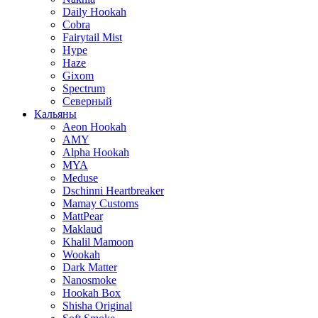
Daily Hookah
Cobra
Fairytail Mist
Hype
Haze
Gixom
Spectrum
Северный
Кальяны
Aeon Hookah
AMY
Alpha Hookah
MYA
Meduse
Dschinni Heartbreaker
Mamay Customs
MattPear
Maklaud
Khalil Mamoon
Wookah
Dark Matter
Nanosmoke
Hookah Box
Shisha Original