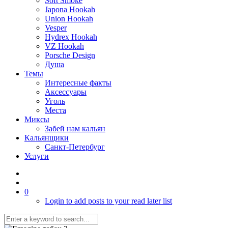
Soft Smoke
Japona Hookah
Union Hookah
Vesper
Hydrex Hookah
VZ Hookah
Porsche Design
Душа
Темы
Интересные факты
Аксессуары
Уголь
Места
Миксы
Забей нам кальян
Кальянщики
Санкт-Петербург
Услуги
0
Login to add posts to your read later list