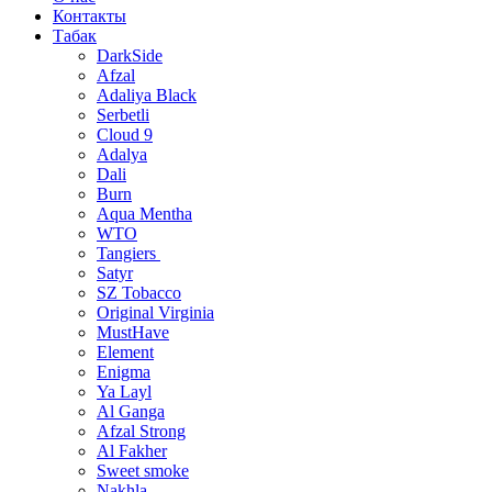
Контакты
Табак
DarkSide
Afzal
Adaliya Black
Serbetli
Cloud 9
Adalya
Dali
Burn
Aqua Mentha
WTO
Tangiers
Satyr
SZ Tobacco
Original Virginia
MustHave
Element
Enigma
Ya Layl
Al Ganga
Afzal Strong
Al Fakher
Sweet smoke
Nakhla