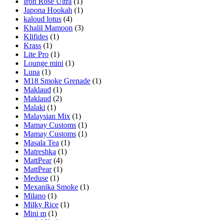
Iron Rose Ultra
(1)
Japona Hookah
(1)
kaloud lotus
(4)
Khalil Mamoon
(3)
Klifides
(1)
Krass
(1)
Lite Pro
(1)
Lounge mini
(1)
Luna
(1)
M18 Smoke Grenade
(1)
Maklaud
(1)
Maklaud
(2)
Malaki
(1)
Malaysian Mix
(1)
Mamay Customs
(1)
Mamay Customs
(1)
Masala Tea
(1)
Matreshka
(1)
MattPear
(4)
MattPear
(1)
Meduse
(1)
Mexanika Smoke
(1)
Milano
(1)
Milky Rice
(1)
Mini m
(1)