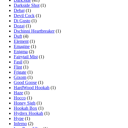
DarkSide
(41)
Darkside Shot
(1)
Debaj
(1)
Devil Cock
(1)
Di Gusto
(1)
Dozaj
(1)
Dschinni Heartbreaker
(1)
Duft
(4)
Element
(1)
Emagine
(1)
Enigma
(2)
Fairytail Mist
(1)
Fasil
(1)
Flint
(1)
Frigate
(1)
Gixom
(1)
Good Goose
(1)
HardWood Hookah
(1)
Haze
(1)
Hocco
(1)
Honey Sigh
(1)
Hookah Box
(1)
Hydrex Hookah
(1)
Hype
(1)
Inferno
(2)