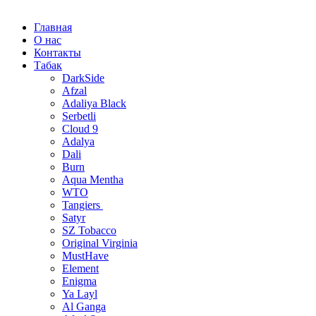
Главная
О нас
Контакты
Табак
DarkSide
Afzal
Adaliya Black
Serbetli
Cloud 9
Adalya
Dali
Burn
Aqua Mentha
WTO
Tangiers
Satyr
SZ Tobacco
Original Virginia
MustHave
Element
Enigma
Ya Layl
Al Ganga