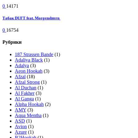
0
14171
Табак DUFT feat. Morgenshtern
0
16754
Рубрики
187 Strassen Bande
(1)
Adaliya Black
(1)
Adalya
(3)
Aeon Hookah
(3)
Afzal
(18)
Afzal Strong
(1)
Al Duchan
(1)
Al Fakher
(3)
Al Ganga
(1)
Alpha Hookah
(2)
AMY
(3)
Aqua Mentha
(1)
ASD
(1)
Avion
(1)
Azure
(1)
B2Hookah
(1)