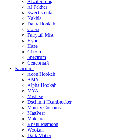
Afzal Strong
Al Fakher
Sweet smoke
Nakhla
Daily Hookah
Cobra
Fairytail Mist
Hype
Haze
Gixom
Spectrum
Северный
Кальяны
Aeon Hookah
AMY
Alpha Hookah
MYA
Meduse
Dschinni Heartbreaker
Mamay Customs
MattPear
Maklaud
Khalil Mamoon
Wookah
Dark Matter