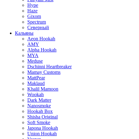
Hype
Haze
Gixom
Spectrum
Северный
Кальяны
Aeon Hookah
AMY
Alpha Hookah
MYA
Meduse
Dschinni Heartbreaker
Mamay Customs
MattPear
Maklaud
Khalil Mamoon
Wookah
Dark Matter
Nanosmoke
Hookah Box
Shisha Original
Soft Smoke
Japona Hookah
Union Hookah