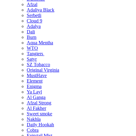
Afzal
Adaliya Black
Serbetli
Cloud 9
Adalya
Dali
Burn
Aqua Mentha
WTO
Tangiers
Satyr
SZ Tobacco
Original Virginia
MustHave
Element
Enigma
Ya Layl
Al Ganga
Afzal Strong
Al Fakher
Sweet smoke
Nakhla
Daily Hookah
Cobra
Fairytail Mist