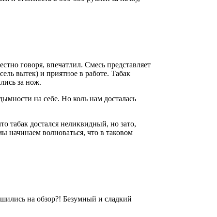
честно говоря, впечатлил. Смесь представляет
сель вытек) и приятное в работе. Табак
лись за нож.
дымности на себе. Но коль нам досталась
то табак достался неликвидный, но зато,
мы начинаем волноваться, что в таковом
ешились на обзор?! Безумный и сладкий