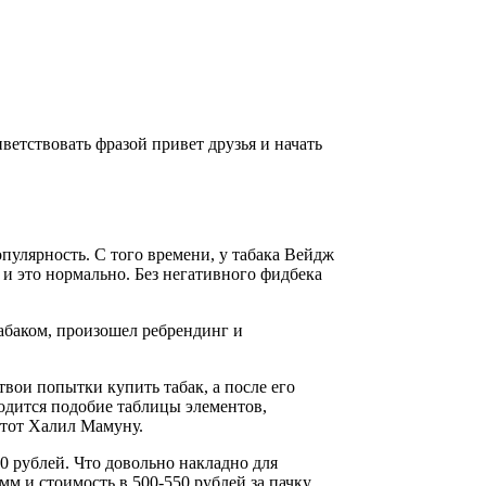
ветствовать фразой привет друзья и начать
опулярность. С того времени, у табака Вейдж
 и это нормально. Без негативного фидбека
табаком, произошел ребрендинг и
вои попытки купить табак, а после его
ходится подобие таблицы элементов,
этот Халил Мамуну.
00 рублей. Что довольно накладно для
м и стоимость в 500-550 рублей за пачку,