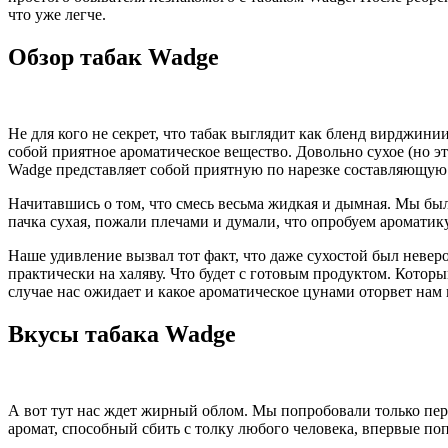
что уже легче.
Обзор табак Wadge
Не для кого не секрет, что табак выглядит как бленд вирджинии 
собой приятное ароматическое вещество. Довольно сухое (но эт
Wadge представляет собой приятную по нарезке составляющую. 
Начитавшись о том, что смесь весьма жидкая и дымная. Мы был
пачка сухая, пожали плечами и думали, что опробуем ароматику
Наше удивление вызвал тот факт, что даже сухостой был невер
практически на халяву. Что будет с готовым продуктом. Котор
случае нас ожидает и какое ароматическое цунами оторвет нам 
Вкусы табака Wadge
А вот тут нас ждет жирный облом. Мы попробовали только перс
аромат, способный сбить с толку любого человека, впервые по