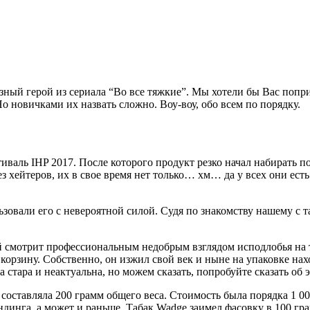
зный герой из сериала “Во все тяжкие”. Мы хотели бы Вас попри
о новичками их назвать сложно. Воу-воу, обо всем по порядку.
тиваль IHP 2017. После которого продукт резко начал набирать п
 хейтеров, их в свое время нет только… хм… да у всех они есть
ьзовали его с невероятной силой. Судя по знакомству нашему с 
й смотрит профессиональным недобрым взглядом исподлобья на т
корзину. Собственно, он изжил свой век и ныне на упаковке на
 стара и неактуальна, но можем сказать, попробуйте сказать об 
и составляла 200 грамм общего веса. Стоимость была порядка 1 0
динга, а может и раньше. Табак Wadge заимел фасовку в 100 грам