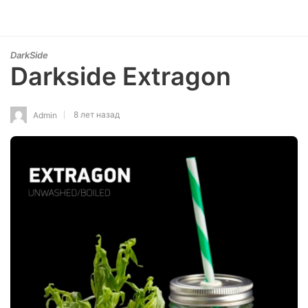
DarkSide
Darkside Extragon
8 лет назад
Admin