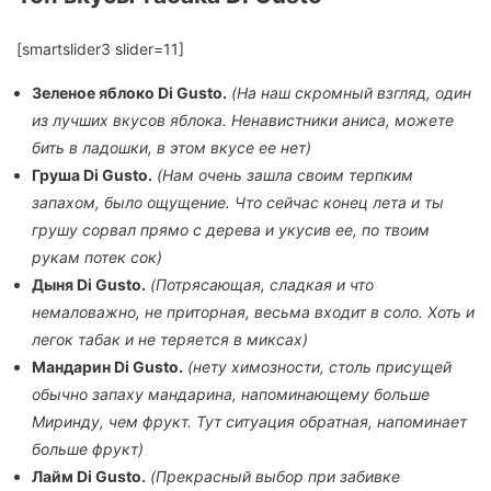
[smartslider3 slider=11]
Зеленое яблоко Di Gusto.
(На наш скромный взгляд, один
из лучших вкусов яблока. Ненавистники аниса, можете
бить в ладошки, в этом вкусе ее нет)
Груша Di Gusto.
(Нам очень зашла своим терпким
запахом, было ощущение. Что сейчас конец лета и ты
грушу сорвал прямо с дерева и укусив ее, по твоим
рукам потек сок)
Дыня Di Gusto.
(Потрясающая, сладкая и что
немаловажно, не приторная, весьма входит в соло. Хоть и
легок табак и не теряется в миксах)
Мандарин Di Gusto.
(нету химозности, столь присущей
обычно запаху мандарина, напоминающему больше
Миринду, чем фрукт. Тут ситуация обратная, напоминает
больше фрукт)
Лайм Di Gusto.
(Прекрасный выбор при забивке