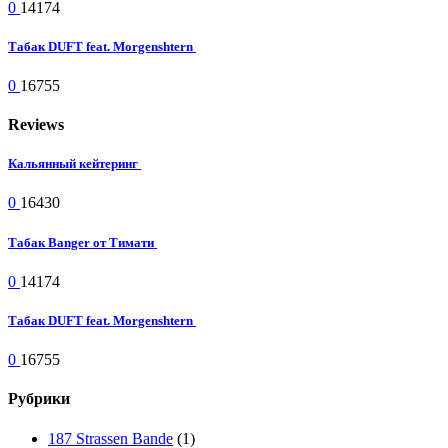
0
14174
Табак DUFT feat. Morgenshtern
0
16755
Reviews
Кальянный кейтеринг
0
16430
Табак Banger от Тимати
0
14174
Табак DUFT feat. Morgenshtern
0
16755
Рубрики
187 Strassen Bande
(1)