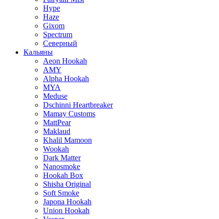
Hype
Haze
Gixom
Spectrum
Северный
Кальяны
Aeon Hookah
AMY
Alpha Hookah
MYA
Meduse
Dschinni Heartbreaker
Mamay Customs
MattPear
Maklaud
Khalil Mamoon
Wookah
Dark Matter
Nanosmoke
Hookah Box
Shisha Original
Soft Smoke
Japona Hookah
Union Hookah