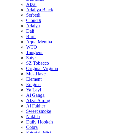
Afzal
Adaliya Black
Serbetli
Cloud 9
Adalya
Dali
Burn
Aqua Mentha
WTO
Tangiers
Satyr
SZ Tobacco
Original Virginia
MustHave
Element
Enigma
Ya Layl
Al Ganga
Afzal Strong
Al Fakher
Sweet smoke
Nakhla
Daily Hookah
Cobra
Fairytail Mist