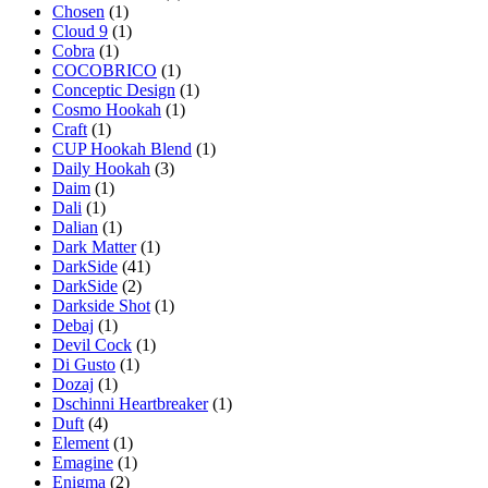
Chosen
(1)
Cloud 9
(1)
Cobra
(1)
COCOBRICO
(1)
Conceptic Design
(1)
Cosmo Hookah
(1)
Craft
(1)
CUP Hookah Blend
(1)
Daily Hookah
(3)
Daim
(1)
Dali
(1)
Dalian
(1)
Dark Matter
(1)
DarkSide
(41)
DarkSide
(2)
Darkside Shot
(1)
Debaj
(1)
Devil Cock
(1)
Di Gusto
(1)
Dozaj
(1)
Dschinni Heartbreaker
(1)
Duft
(4)
Element
(1)
Emagine
(1)
Enigma
(2)